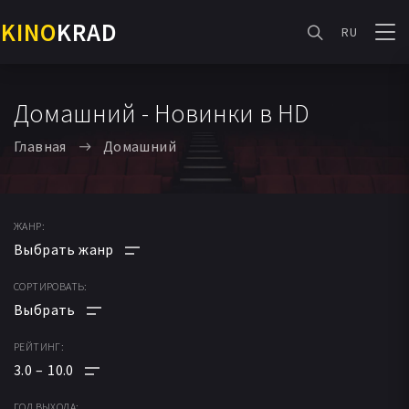
KINO
KRAD
RU
Домашний - Новинки в HD
Главная
Домашний
ЖАНР:
СОРТИРОВАТЬ:
АНИМЕ
МУЛЬТФИЛЬМ
РЕЙТИНГ:
ПО РЕЙТИНГУ
ФАНТАСТИКА
3.0
10.0
ПО ДАТЕ
МЕЛОДРАМА
ГОД ВЫХОДА: