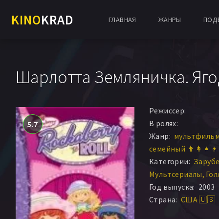
KINO
KRAD
ГЛАВНАЯ
ЖАНРЫ
ПОД
Шарлотта Земляничка. Ягодн
Режиссер:
В ролях:
5.7
Жанр:
мультфильм 
семейный 👨‍👩‍👧‍👦
Категории:
Заруб
Мультсериалы
Гол
Год выпуска:
2003
Страна:
США 🇺🇸