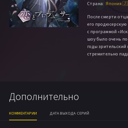
Страна:
Япония 🇯
После смерти отц
его продюсерскую
с программой «Иск
шоу было очень по
годы зрительский 
стремительно пада
забыли. Пытаясь с
от закрытия, жен
уникальную рейтин
она узнаёт о таин
который наделяет
Дополнительно
способностями.
КОММЕНТАРИИ
ДАТА ВЫХОДА СЕРИЙ