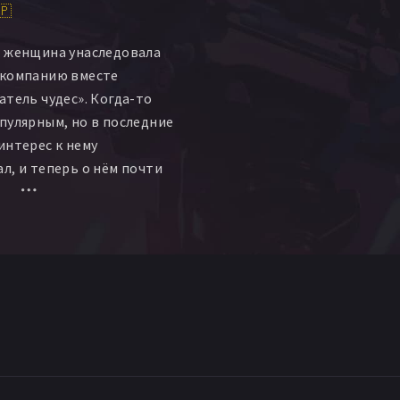
🇵
а женщина унаследовала
 компанию вместе
атель чудес». Когда-то
пулярным, но в последние
интерес к нему
л, и теперь о нём почти
пасти передачу
щина отчаянно ищет
говую тему. Вскоре
ственном гене эвол,
 людей особыми