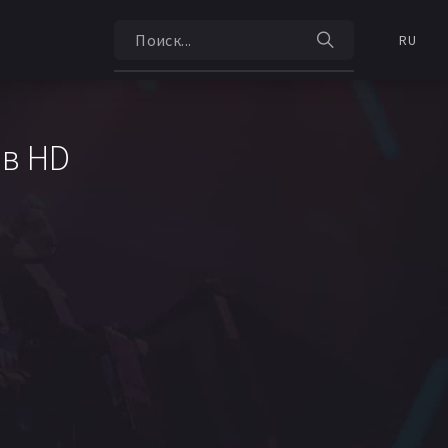
RU
 в HD