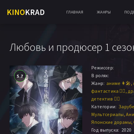
KINO
KRAD
ГЛАВНАЯ
ЖАНРЫ
ПОД
Любовь и продюсер 1 сезон 
Режиссер:
В ролях:
5.7
Жанр:
аниме 👩‍🎤
фантастика 🧙‍♀️
др
детектив 🕵️‍♂️
Категории:
Заруб
Мультсериалы
Ани
Японские дорамы
Год выпуска:
2020