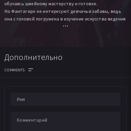
обучаясь швейному мастерству и готовке.
Но Фантагиро не интересуют девчачьи забавы, ведь
она с головой погружена в изучение искусства ведения
боя. Её куклы — это мечи и арбалеты, ее книги — это
труды древних философов и полководцев. Девушка
узнает о старинном придании, согласно которому
она должна победить лесное чудовище. В это же время
Дополнительно
принц соседнего королевства, враждующего
с королевством Фантагиро, вызывает короля на дуэль.
Юная воительница облачается в мужские доспехи
и принимает вызов вместо отца.
ДАТА ВЫХОДА СЕРИЙ