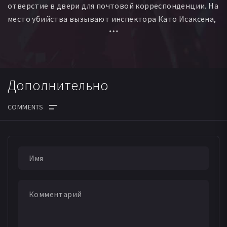
отверстие в двери для почтовой корреспонденции. На
место убийства вызывают инспектора Като Исаксена,
который собирался провести выходной день со
своими сыновьями и молодой женой. В ходе долгого
расследования инспектору удается выяснить, что
жертва неоднократно покушалась на жизнь и
Дополнительно
здоровье своей супруги, унижая морально и
физически. Вскоре появляется еще один труп с тремя
ножевыми ранениями, и в его биографии точно также
имеют место случаи избиения своей жены. Исаксен
ДАТА ВЫХОДА СЕРИЙ
отправляется в кризисный центр, где прятались от
своих неродивых мужей женщины...