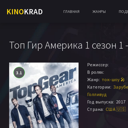
KINO
KRAD
ГЛАВНАЯ
ЖАНРЫ
ПОД
Топ Гир Америка 1 сезон 1 -
Режиссер:
В ролях:
3.1
Жанр:
ток-шоу 🎤
Категории:
Заруб
Голливуд
Год выпуска:
2017
Страна:
США 🇺🇸