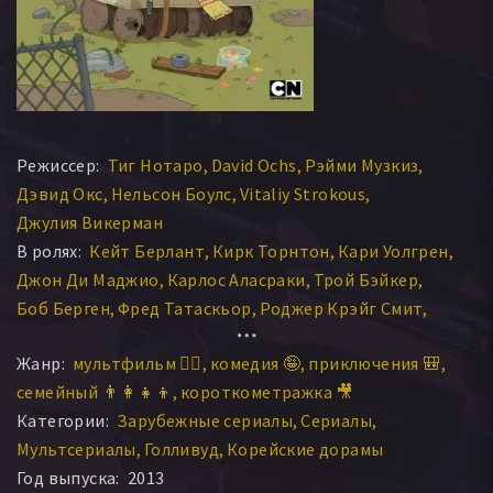
Режиссер:
Тиг Нотаро
David Ochs
Рэйми Музкиз
Дэвид Окс
Нельсон Боулс
Vitaliy Strokous
Джулия Викерман
В ролях:
Кейт Берлант
Кирк Торнтон
Кари Уолгрен
Джон Ди Маджио
Карлос Аласраки
Трой Бэйкер
Боб Берген
Фред Татаскьор
Роджер Крэйг Смит
Дейв Уиттенберг
Том Кенни
Тара Стронг
Жанр:
мультфильм 🧚‍♀️
комедия 🤪
приключения 🎒
Бетти Форд
Фил ЛаМарр
С. Скотт Баллок
семейный 👨‍👩‍👧‍👦
короткометражка 🎥
МакКенна Грейс
Джон Уотерс
Мена Сувари
Категории:
Зарубежные сериалы
Сериалы
Тим Хайдекер
Стюарт Аллан
Боб Джоулз
Грег Сайпс
Мультсериалы
Голливуд
Корейские дорамы
Робин Аткин Даунс
Клорис Личмен
Эми Седарис
Год выпуска:
2013
Джон Хидер
Алан Тьюдик
Джоди Бенсон