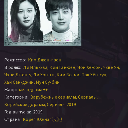
Режиссер:
Ким Джон-гвон
В ролях:
Ли Иль-хва
Ким Ган-хён
Чон Хё-сон
Чхве Ун
Чхве Джон-у
Ли Хон-ги
Ким Бо-ми
Пак Хён-сук
Хан Сан-джин
Мун Су-бин
Жанр:
мелодрама 👫
Категории:
Зарубежные сериалы
Сериалы
Корейские дорамы
Сериалы 2019
Год выпуска:
2019
Страна:
Корея Южная 🇰🇷