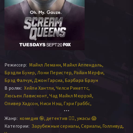
Режиссер:
Майкл Леманн
Майкл Аппендаль
Брэдли Букер
Лони Перистер
Райан Мёрфи
Брэд Фалчук
Джон Гарсиа
Барбара Браун
В ролях:
Хейли Хантли
Челси Рикеттс
Люсьен Лависконт
Чад Майкл Мюррэй
Оливер Хадсон
Ниси Нэш
Гэри Граббс
Лаура Белл Банди
Тэйлор Лотнер
Джон МакКоннелл
Жанр:
комедия 🤪
детектив 🕵️‍♂️
ужасы 😱
Эмма Робертс
Лиа Мишель
Гиги Эрнета
Категории:
Зарубежные сериалы
Сериалы
Голливуд
Терренс Розмор
Роджер Барт
Калеб Эмери