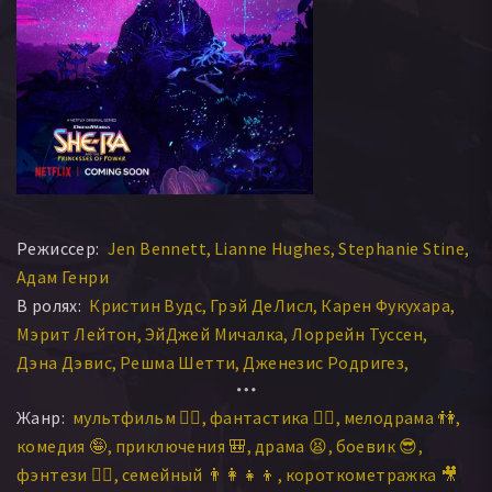
Режиссер:
Jen Bennett
Lianne Hughes
Stephanie Stine
Адам Генри
В ролях:
Кристин Вудс
Грэй ДеЛисл
Карен Фукухара
Мэрит Лейтон
ЭйДжей Мичалка
Лоррейн Туссен
Дэна Дэвис
Решма Шетти
Дженезис Родригез
Энтони Дель Рио
Маркус Скрибнер
Эйми Карреро
Жанр:
мультфильм 🧚‍♀️
фантастика 🧙‍♀️
мелодрама 👫
Лорен Эш
Кестон Джон
Джордан Фишер
комедия 🤪
приключения 🎒
драма 😫
боевик 😎
Велла Ловелл
Лала Нестор
Кристал Джой Браун
фэнтези 🧝‍♂️
семейный 👨‍👩‍👧‍👦
короткометражка 🎥
СандраО
Morla Gorrondona
Адам Рэй
Juliet Donenfeld