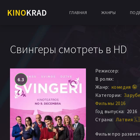
KINO
KRAD
ГЛАВНАЯ
ЖАНРЫ
ПОД
Свингеры смотреть в HD
Режиссер:
В ролях:
6.3
Жанр:
комедия 🤪
Категории:
Заруб
Фильмы 2016
Год выпуска:
2016
Страна:
Латвия 🇱
Фильм про развит