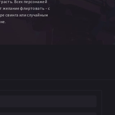
трасть. Всех персонажей
т желание флиртовать - с
ре свинга или случайным
не.