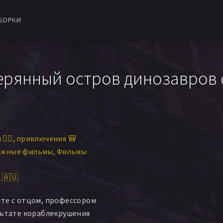
БОРКИ
терянный остров динозавров 
‍♀️
приключения 🎒
ежные фильмы
Фильмы
 🇦🇺
те с отцом, профессором
льтате кораблекрушения