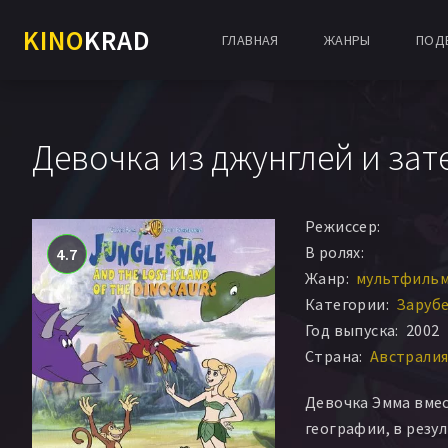
KINO
KRAD
ГЛАВНАЯ
ЖАНРЫ
ПОД
Девочка из джунглей и за
Режиссер:
В ролях:
4.7
Жанр:
мультфильм 
Категории:
Заруб
Год выпуска:
2002
Страна:
Австралия
Девочка Эмма вмес
географии, в резу