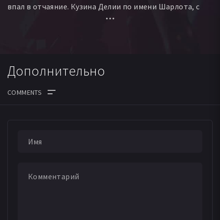
впал в отчаяние. Кузина Делии по имени Шарлота, с
малых лет влюблена в Клемма и сжалившись над
молодым человеком и пришла к нему, чтобы утешить.
Вернулась юная Шарлотта домой далеко за полночь.
Дополнительно
На следующий день Клем решил вернуться в армию и
вскоре пал на поле битвы. Четыре года спустя,
Шарлотта открывает дом для военных сирот, среди
которых находится девочка Тина - внебрачная дочь
Шарлотты от погибшего Клема. Шарлотта скрывает
тайну рождения ребенка, так как надеется выйти
замуж за Джима Джо, но этому не суждено случиться.
Делия узнав, что Тина дочь ее бывшего возлюбленного
Клема сделает все, чтобы ее сестра навсегда осталась
«Старой девой»...