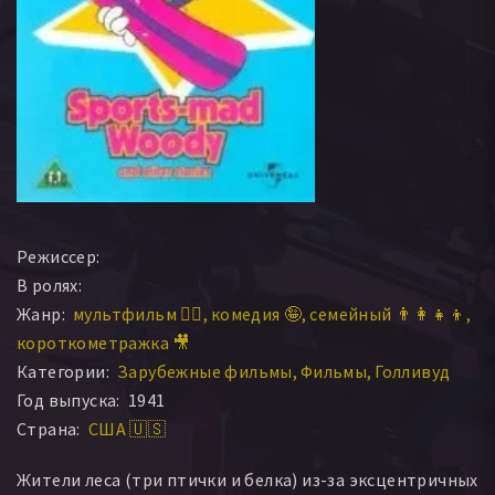
Режиссер:
В ролях:
Жанр:
мультфильм 🧚‍♀️
комедия 🤪
семейный 👨‍👩‍👧‍👦
короткометражка 🎥
Категории:
Зарубежные фильмы
Фильмы
Голливуд
Год выпуска:
1941
Страна:
США 🇺🇸
Жители леса (три птички и белка) из-за эксцентричных