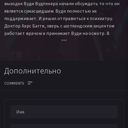
выходок Вуди Вудпекера начали обсуждать то что он
является сумасшедшим. Вуди полностью их
поддерживает. И решил отправиться к психиатру.
Доктор Харс Багги, зверь с шотландским акцентом
работает врачом и принимает Вуди на осмотр. В
процессе выясняется, что доктор незнаком с
медициной кроме как по кино и он тоже был чокнутым.
Дополнительно