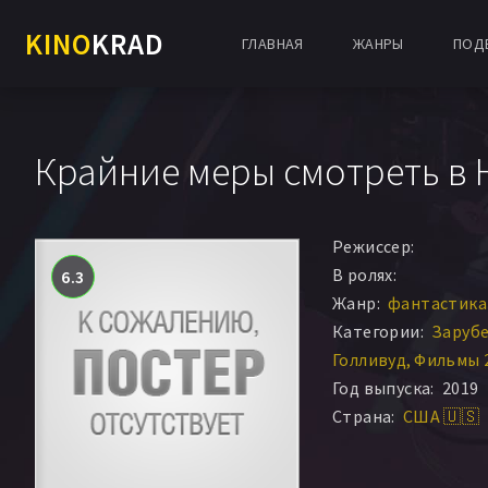
KINO
KRAD
ГЛАВНАЯ
ЖАНРЫ
ПОД
Крайние меры смотреть в 
Режиссер:
В ролях:
6.3
Жанр:
фантастика 
Категории:
Заруб
Голливуд
Фильмы 
Год выпуска:
2019
Страна:
США 🇺🇸