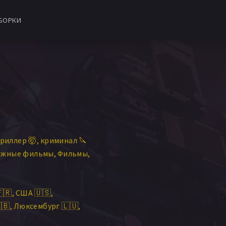
БОРКИ
риллер 🤯
криминал 🔪
ежные фильмы
Фильмы
🇷
США 🇺🇸
🇧
Люксембург 🇱🇺