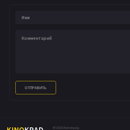
агентом ЦФРУ Роб
пускается на поис
ждет кровавая схв
бандитом Карлосо
сообщниками, пох
вместе с опытным
массового пораже
уничтожить населе
американских горо
ОТПРАВИТЬ
KINO
KRAD
© 2026 Кинокрад