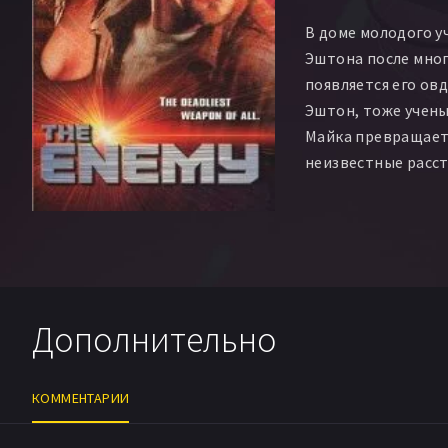
В доме молодого у
Эштона после мног
появляется его о
Эштон, тоже учены
Майка превращаетс
неизвестные расс
погибает его асси
отец.
Наконец, Майк узн
занимался разрабо
биологического ор
Дополнительно
охотятся банда те
спецподразделени
КОММЕНТАРИИ
Вместе с детекти