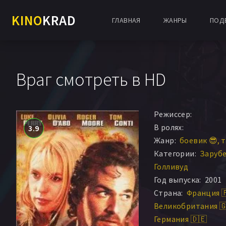
KINO
KRAD
ГЛАВНАЯ
ЖАНРЫ
ПОД
Враг смотреть в HD
Режиссер:
В ролях:
3.9
Жанр:
боевик 😎
т
Категории:
Заруб
Голливуд
Год выпуска:
2001
Страна:
Франция 
Великобритания 
Германия 🇩🇪