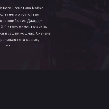
ченого - генетика Майка
олетнего отсутствия
вдовевший отец Джордж
й. С этого момента жизнь
я в сущий кошмар. Сначала
треливают его машин,
стентка. Потом исчезает
ает, что Эштон - старший
ткой нового
ужия, и теперь за ним
ррористов и
е ЦРУ.
вом Пенни Джонсоном и