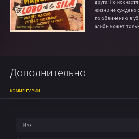
друга. Но их счас
жизни не суждено 
по обвинению в уб
алиби может тольк
своей сестры с бе
участвовать в суд
обрекая Пьетро на
Молодой человек б
убивают карабине
Дополнительно
от горя и в живых 
только младшая се
КОММЕНТАРИИ
Проходят годы... 
охоты, Рокко нахо
молодую девушку и
не подозревая, что
погибших по его в