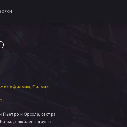
БОРКИ
D
ежные фильмы
Фильмы
🇹
 Пьетро и Орсола, сестра
Рокко, влюблены друг в