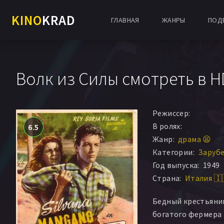
KINO
KRAD
ГЛАВНАЯ
ЖАНРЫ
ПОД
Волк из Силы смотреть в H
Режиссер:
В ролях:
6.5
Жанр:
драма 😫
Категории:
Заруб
Год выпуска:
1949
Страна:
Италия 🇮
Бедный крестьянин
богатого фермера 