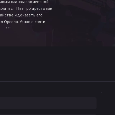
тливым планам совместной
сбыться. Пьетро арестован
ийстве и доказать его
о Орсола. Узнав о связи
дняком, Рокко запрещает ей
ебном процессе, тем самым
 незаслуженное осуждение.
ежит из тюрьмы, но его
ры. Мать Пьетро умирает
из всей семьи остается
стра убитого.
Однажды, возвращаясь с
дит замерзающую в снегу
 приводит ее к себе домой,
 это Розария, дочь и сестра
ине людей.