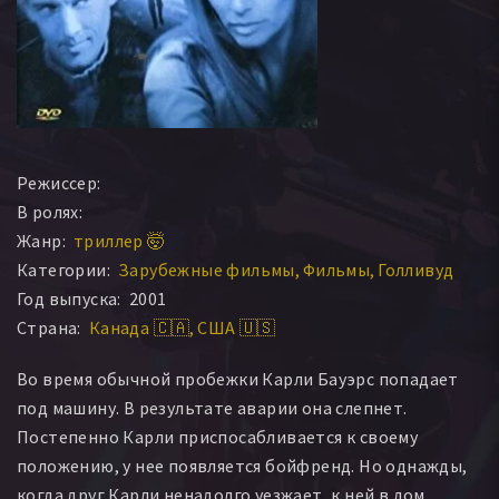
Режиссер:
В ролях:
Жанр:
триллер 🤯
Категории:
Зарубежные фильмы
Фильмы
Голливуд
Год выпуска:
2001
Страна:
Канада 🇨🇦
США 🇺🇸
Во время обычной пробежки Карли Бауэрс попадает
под машину. В результате аварии она слепнет.
Постепенно Карли приспосабливается к своему
положению, у нее появляется бойфренд. Но однажды,
когда друг Карли ненадолго уезжает, к ней в дом