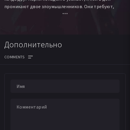
проникают двое злоумышленников. Они требуют,
чтобы Карли сообщила им код к сейфу ее дяди...
Дополнительно