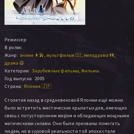
Режиссер:
В ролях:
Жанр:
аниме 👩‍🎤
мультфильм 🧚‍♀️
мелодрама 👫
драма 😫
Категории:
Зарубежные фильмы
Фильмы
Год выпуска:
2005
Страна:
Япония 🇯🇵
Столетия назад в средневековой Японии ещё можно
было встретить мистических крылатых дев, имеющих
связь с потусторонним миром и обладающих мощными
магическими силами. Они были призваны помогать
людям, но в суровой реальности той эпохи стали