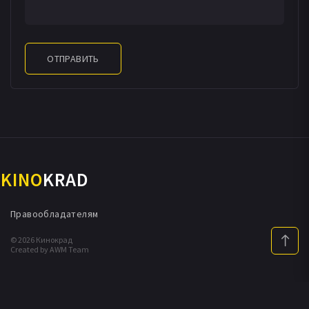
которой и останавливается, став её единственным
близким человеком. Выясняется, что Мисудзу снятся
странные сны, в которых она видит себя парящей в
ОТПРАВИТЬ
небе с крыльями за спиной. Неужели поиск крылатой
девы близится к концу? Или же он столь же
бесконечен, сколь бесконечна небесная высь?
KINO
KRAD
Правообладателям
© 2026 Кинокрад
Created by AWM Team