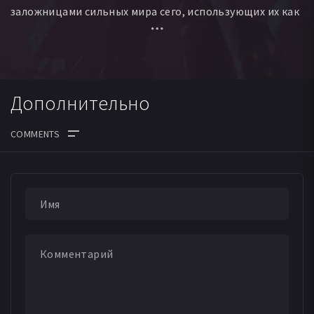
заложницами сильных мира сего, использующих их как
оружие в войнах. Эти чистые душой существа не могли
выжить в людской грязи, умирая одна за другой. С
последней из несчастных, содержащейся под
строжайшей охраной, сдружились молодой самурай и
Дополнительно
его жена. Между ними возникла особая духовная связь,
которую не смогла разорвать неминуемая разлука. С
тех пор из поколения в поколение потомки этой семьи
жили с мечтой в сердце, надеясь встретить ту самую
крылатую деву, живущую теперь в небесной выси.
Уже в наше время Юкито Кунисаки, очередная
инкарнация того самого самурая, после смерти матери
отправился блуждать по свету, зарабатывая на жизнь
забавным кукольным представлением. На своём пути в
живописном городке на берегу океана он случайно
знакомится с необычной девушкой Мисудзу, в доме