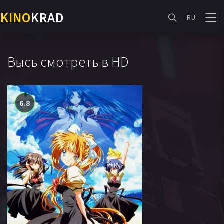
KINO
KRAD
RU
Высь смотреть в HD
6.8