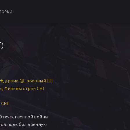
БОРКИ
D
👫
драма 😫
военный 👨‍✈️
ы
Фильмы стран СНГ
СНГ
 Отечественной войны
мов полюбил военную