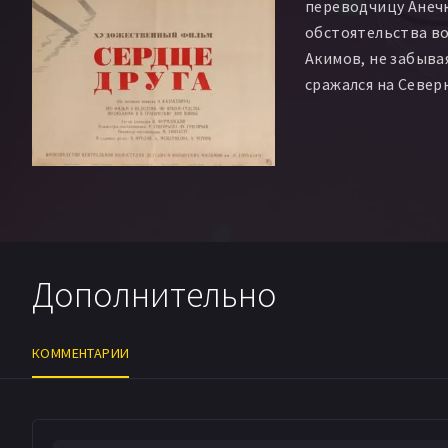
переводчицу Анечк
обстоятельства во
Акимов, не забыва
сражался на Север
Норвегии, не дожи
дочери.
Дополнительно
КОММЕНТАРИИ