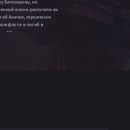
у Белозерову, но
енной жизни разлучили их.
я об Анечке, героически
ном флоте и погиб в
в до Победы и рождения