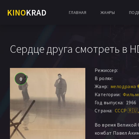
KINO
KRAD
ГЛАВНАЯ
ЖАНРЫ
ПОД
Сердце друга смотреть в H
Режиссер:
В ролях:
0
Жанр:
мелодрама 
Категории:
Фильм
Год выпуска:
1966
Страна:
СССР 🇷🇺
Во время Великой
комбат Павел Аки