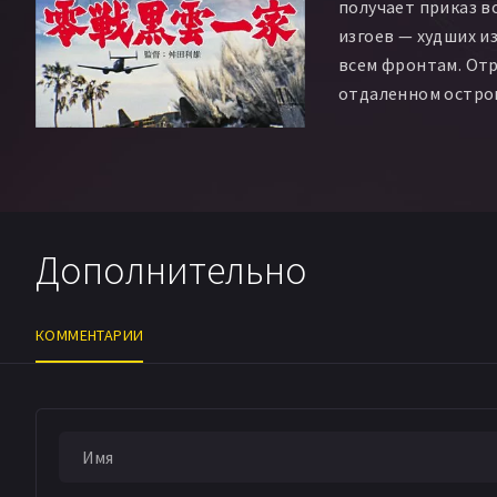
получает приказ в
изгоев — худших и
всем фронтам. Отр
отдаленном остров
океана. Американс
острова, но, тем 
Капитан Танимура 
предводителем пи
откровенно заявля
Дополнительно
умирать в бою.
КОММЕНТАРИИ