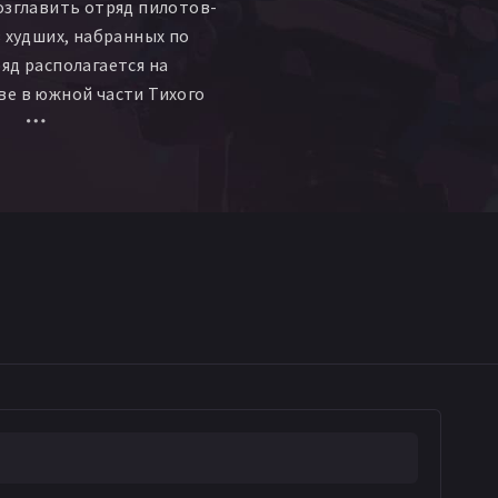
озглавить отряд пилотов-
з худших, набранных по
яд располагается на
е в южной части Тихого
кие самолёты не достигли
не менее, приближаются.
сталкивается с
лотов Ягумо, который
ет, что не собирается