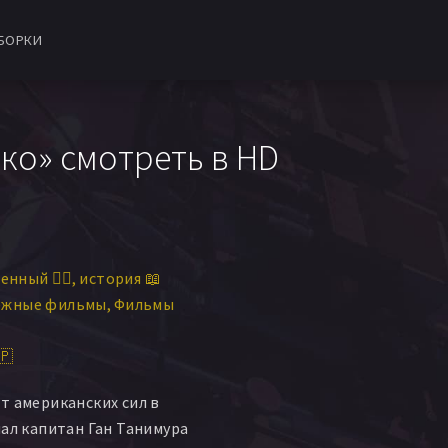
БОРКИ
ко» смотреть в HD
енный 👨‍✈️
история 📖
ежные фильмы
Фильмы
🇵
т американских сил в
нал капитан Ган Танимура