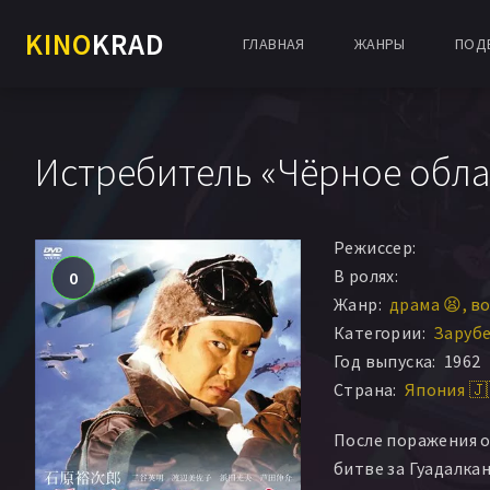
KINO
KRAD
ГЛАВНАЯ
ЖАНРЫ
ПОД
Истребитель «Чёрное обла
Режиссер:
В ролях:
0
Жанр:
драма 😫
во
Категории:
Заруб
Год выпуска:
1962
Страна:
Япония 🇯
После поражения о
битве за Гуадалка