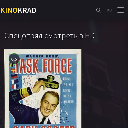
KINO
KRAD
RU
Спецотряд смотреть в HD
6.5