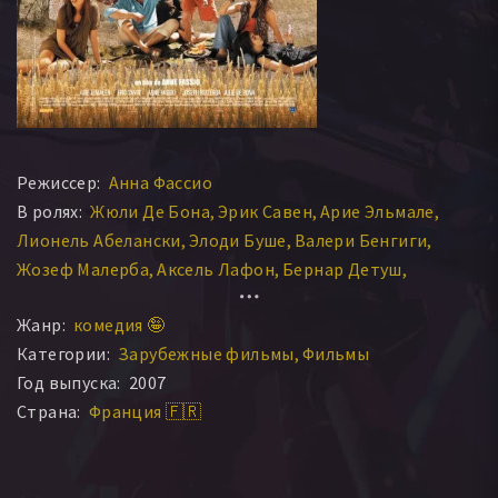
Режиссер:
Анна Фассио
В ролях:
Жюли Де Бона
Эрик Савен
Арие Эльмале
Лионель Абелански
Элоди Буше
Валери Бенгиги
Жозеф Малерба
Аксель Лафон
Бернар Детуш
Клеменс Лассала
Арие Эльмалех
Николя Жукстель
Жанр:
комедия 🤪
Бартелеми Гийемар
Фабрис Тэлон
Лукас Фассио
Категории:
Зарубежные фильмы
Фильмы
Marie-Elisabeth Bronn
Канелль Карр-Кассейн
Год выпуска:
2007
Violette Rabiers du Villars
Геренс Ле Гийермик
Страна:
Франция 🇫🇷
Антонин Фассио
Скай Коттис
Antonine Catzéflis
Christophe Sillem
Энтони Вентура
Амандин Шмитт
Matvéï Borde
Бастьен Падовани
Реми Рис