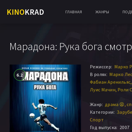
KINO
KRAD
ГЛАВНАЯ
ЖАНРЫ
ПОД
Марадона: Рука бога смотр
Режиссер:
Марко 
В ролях:
Марко Ле
6.2
Фабиан Аренильяс
Луис Мачин
Роли 
Абель Айала
Хуан 
Жанр:
драма 😫
сп
Эмильяно Кашка
Л
Категории:
Заруб
Габриела Косерес
Спорт
Джованни Морьел
Год выпуска:
2007
Хавьер Де Ла Вега