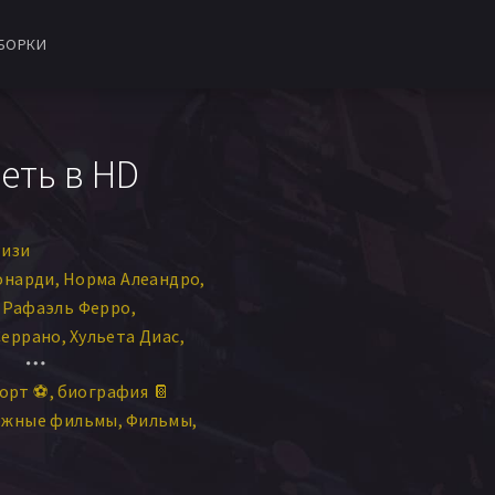
БОРКИ
еть в HD
Ризи
онарди
Норма Алеандро
Рафаэль Ферро
Серрано
Хульета Диас
Лейрадо
Norma Argentina
орт ⚽
биография 📔
укас Эскарис
ежные фильмы
Фильмы
Пьетро Тариконе
ло
Элиана Гонсалес
Мелина Лопес