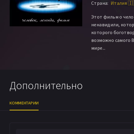
Страна:
Италия 🇮
Сальвио Симеоли
Этот фильм о чело
ненавидили, котор
которого боготвор
возможно самого 
мире...
Дополнительно
КОММЕНТАРИИ