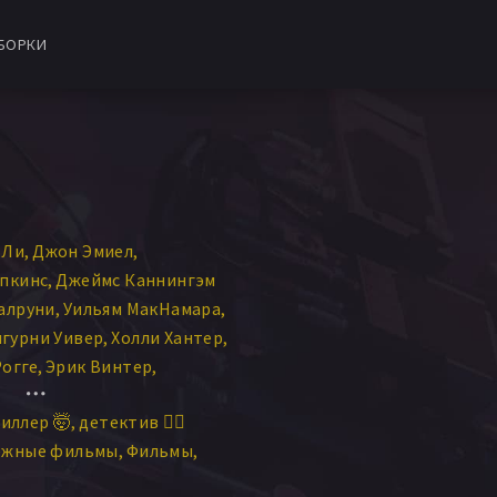
БОРКИ
 Ли
Джон Эмиел
пкинс
Джеймс Каннингэм
алруни
Уильям МакНамара
игурни Уивер
Холли Хантер
Рогге
Эрик Винтер
кка Клингер
иллер 🤯
детектив 🕵️‍♂️
жон Ротмен
ежные фильмы
Фильмы
Ник Скоггин
об Грин
Ричард Конти