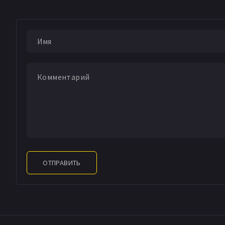
Флойд Гэйл Холлэн
С.Дж. Спинали
Кэт
Роберт Бенскотер
Винсенетта Ганн
Элева Синглтон
Д
Кевин Скэнлон
Тр
ОТПРАВИТЬ