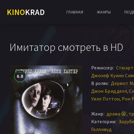
KINO
KRAD
ГЛАВНАЯ
ЖАНРЫ
ПОД
Имитатор смотреть в HD
Режиссер:
Стюарт
Джозеф Куинн Сим
6.8
В ролях:
Дермот М
Джон Бридделл
С
Уилл Пэттон
Рон 
Дж.Э. Фримен
Ребе
Жанр:
драма 😫
тр
Келвин Хань Йи
Д
Категории:
Заруб
Гарри Конник мл.
Голливуд
Шэннон О’Хёрли
Б