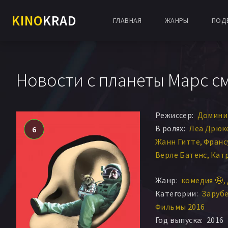
KINO
KRAD
ГЛАВНАЯ
ЖАНРЫ
ПОД
Новости с планеты Марс с
Режиссер:
Домини
В ролях:
Леа Дрюк
6
Жанн Гитте
Франс
Верле Батенс
Кат
Эрик Буньон
Олив
Жанр:
комедия 🤪
Гаспар Мейер-Шор
Категории:
Заруб
Жюльен Сибре
Ол
Фильмы 2016
Оливье Фалье
Хай
Год выпуска:
2016