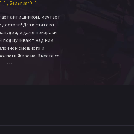
🇷
Бельгия 🇧🇪
тает айтишником, мечтает
се достали! Дети считают
занудой, и даже призраки
й подшучивают над ним.
явлением смешного и
коллеги Жерома. Вместе со
ежавшей из
линики, они перевернут
а с ног на голову, заразят
бредом и заставят впервые
ь настоящий поступок —
 Марс.