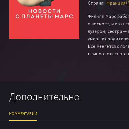
Страна:
Франция 
Филипп Марс рабо
о космосе, и его в
лузером, сестра — 
умерших родителе
Все меняется с по
немного опасного 
своей пассией, сб
психиатрической к
дом и жизнь Филипп
его романтичным 
в жизни совершит
Дополнительно
похлеще полета на
КОММЕНТАРИИ