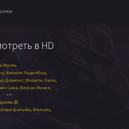
БОРКИ
мотреть в HD
к Молль
ер
Филипп Лоденбаш
уа Дамиенс
Мишель Омон
рин Сами
Венсан Макен
ия Коте
Том Ривуар
драма 😫
ан
Марио Пекёр
ежные фильмы
Фильмы
ивье Форсель
ссам Хобаллах