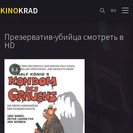
KINO
KRAD
RU
Презерватив-убийца смотреть в
HD
5.3