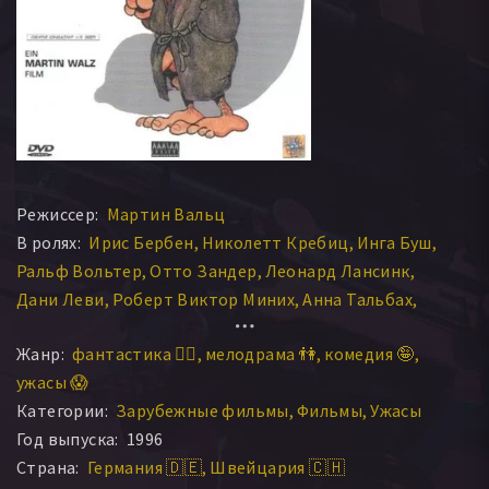
Режиссер:
Мартин Вальц
В ролях:
Ирис Бербен
Николетт Кребиц
Инга Буш
Ральф Вольтер
Отто Зандер
Леонард Лансинк
Дани Леви
Роберт Виктор Миних
Анна Тальбах
Адриана Альтарас
Барбара Филипп
Годе Бенедикс
Жанр:
фантастика 🧙‍♀️
мелодрама 👫
комедия 🤪
Моника Хансен
Петер Ломайер
София Ройз
ужасы 😱
Мерет Беккер
Удо Замель
Марк Рихтер
Категории:
Зарубежные фильмы
Фильмы
Ужасы
Эвелин Кюннеке
Хелла фон Зиннен
Хериберт Зассе
Год выпуска:
1996
Герд Вамелинг
Айрис Бербен
Хеннинг Шлютер
Страна:
Германия 🇩🇪
Швейцария 🇨🇭
Боб Рутман
Рон Уильямс
Вэйдзян Лью
Питер Крюгер