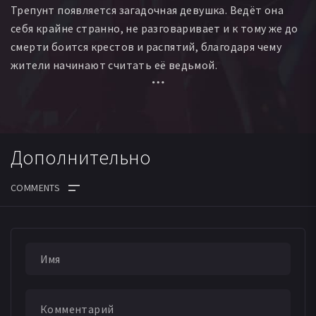
Трепунт появляется загадочная девушка. Ведёт она
себя крайне странно, не разговаривает и к тому же до
смерти боится крестов и распятий, благодаря чему
жители начинают считать её ведьмой.
Единственным, кто встаёт на защиту девицы,
становится полицейский Ройш. Вскоре в Трепунте
происходит несчастный случай с женой мэра, в
Дополнительно
котором вновь оказывается замешана гостья. После
этого сдерживать недовольство суеверной толпы
Ройшу становится всё сложнее.