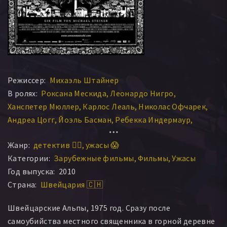
Режиссер:
Михаэль Штайнер
В ролях:
Роксана Мескида
Леонардо Нигро
Ханспетер Мюллер
Карлос Леаль
Николас Офчарек
Андреа Цогг
Йоэль Басман
Ребекка Индермаур
Уэли Ягги
Петер Йеклин
Даниэль Рор
Жанр:
детектив 🕵️‍♂️
ужасы 😱
Херберт Лайзер
Каспар Вайсс
Лоренц Нуфер
Категории:
Зарубежные фильмы
Фильмы
Ужасы
Марк Кун
Паула Мария
Алиса Блазер
Лучано Симиони
Год выпуска:
2010
Биргит С. Краммер
Штефания Бергер
Страна:
Швейцария 🇨🇭
Флориан Нуссбаумер
Анна-Мария Зиви
Томас Ландл
Сандра Гинцбергер
Клаудио Дзуччолини
Швейцарские Альпы, 1975 год. Сразу после
самоубийства местного священника в горной деревне