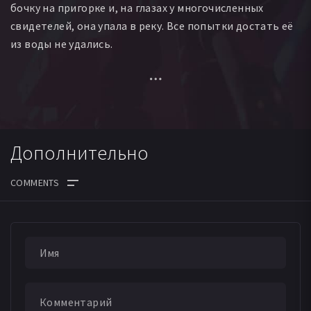
бочку на пригорке и, на глазах у многочисленных
свидетелей, она упала в реку. Все попытки достать её
из воды не удались.
Пришлось звать на помощь пришедшего недавно со
службы солдата. Тот пробовал нырять, но ничего не
вышло. Тогда солдат, который привык к неожиданным
трудностям, сделал из коровьей шкуры воздушный
Дополнительно
шар. Прицепили бочку к верёвке и, шар увлёк её за
собой из воды, всё выше и выше унося в небо.