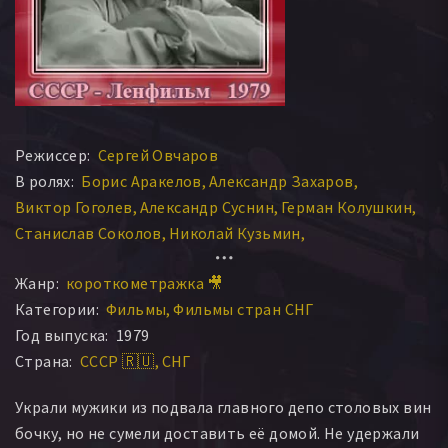
Режиссер:
Сергей Овчаров
В ролях:
Борис Аракелов
Александр Захаров
Виктор Гоголев
Александр Суснин
Герман Колушкин
Станислав Соколов
Николай Кузьмин
Анатолий Рудаков
Николай Федорцов
Жанр:
короткометражка 🎥
Рудольф Челищев
Александр Афанасьев
Категории:
Фильмы
Фильмы стран СНГ
Евдокия Алексеева
Павел Первушин
Год выпуска:
1979
Виталий Щенников
Страна:
СССР 🇷🇺
СНГ
Украли мужики из подвала главного депо столовых вин
бочку, но не сумели доставить её домой. Не удержали