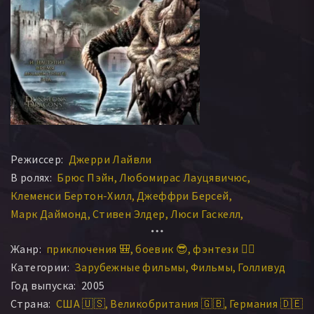
Режиссер:
Джерри Лайвли
В ролях:
Брюс Пэйн
Любомирас Лауцявичюс
Клеменси Бертон-Хилл
Джеффри Берсей
Марк Даймонд
Стивен Элдер
Люси Гаскелл
Рой Мэрсден
Ауримас Мелисиус
Жанр:
приключения 🎒
боевик 😎
фэнтези 🧝‍♂️
Леонардас Победоносцевас
Элли Чиджли
Тим Штерн
Категории:
Зарубежные фильмы
Фильмы
Голливуд
Леонас Цюнис
Таурас Чижас
Миколас Дорофеюс
Год выпуска:
2005
Эрвинас Пятярайтис
Томас Заибус
Дэвид Мерхеб
Страна:
США 🇺🇸
Великобритания 🇬🇧
Германия 🇩🇪
Рамунас Абукявичюс
Витаутас Румшас