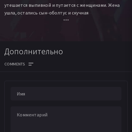
утешается выпивкой и путается с женщинами. Жена
ушла, остались сын-оболтус и скучная
бесперспективная работа. Но однажды на окраине
города находят труп ребёнка. Вести следствие
поручают Чо и его напарнику Ли.
Дополнительно