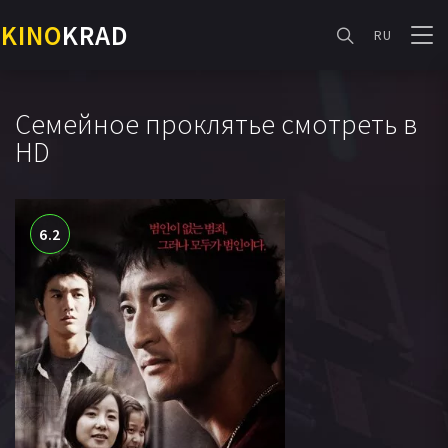
KINO
KRAD
RU
Семейное проклятье смотреть в
HD
6.2