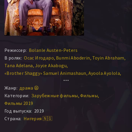
Режиссер:
Bolanle Austen-Peters
В ролях:
Осас Игодаро
Bunmi Aboderin
Toyin Abraham
Tana Adelana
Joyce Akabogu
«Brother Shaggy» Samuel Animashaun
Ayoola Ayolola
Aiyeola Bisola
Monalisa Chinda
Okagbue Chris
Жанр:
драма 😫
Категории:
Зарубежные фильмы
Фильмы
Фильмы 2019
Год выпуска:
2019
Страна:
Нигерия 🇳🇬