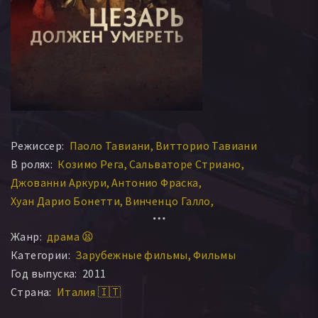
Режиссер:
Паоло Тавиани
Витторио Тавиани
В ролях:
Козимо Рега
Сальваторе Стриано
Джованни Аркури
Антонио Фраска
Хуан Дарио Бонетти
Винченцо Галло
Розарио Майорана
Франческо Де Маси
Жанр:
драма 😫
Дженнаро Солито
Витторио Паррелла
Категории:
Зарубежные фильмы
Фильмы
Фабио Риззуто
Паскуале Крапетти
Год выпуска:
2011
Франческо Карусоне
Фабио Кавалли
Страна:
Италия 🇮🇹
Маурильо Джиаффреда