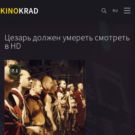
KINO
KRAD
RU
Цезарь должен умереть смотреть
в HD
7.1