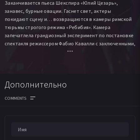
Заканчивается пьеса Шекспира «Юлий Цезарь»,
занавес, бурные овации. Гаснет свет, актеры
покидают сцену и… возвращаются в камеры римской
тюрьмы строгого режима «Ребибия». Камера
запечатлела грандиозный эксперимент по постановке
спектакля режиссером Фабио Кавалли с заключенными,
многие из которых отбывают пожизненный срок.
Универсальный язык Шекспира помогает
новоявленным актерам понять свои роли, вновь
познать дружбу и предательство, власть, обман и
Дополнительно
насилие – сначала в пьесе, а потом и в своей жизни. И
хотя подмостки этой пьесы – тюрьма, в самом фильме
она удивительным образом исчезает…