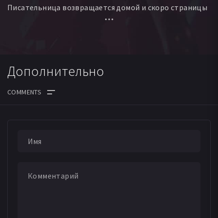
Писательница возвращается домой и скоро страницы
её нового романа о призраках начнут оживать.
Кошмарные видения с ужасной женщиной-рептилией
станут явью.
Дополнительно