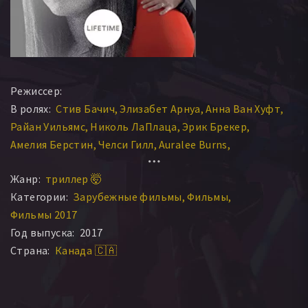
Режиссер:
В ролях:
Стив Бачич
Элизабет Арнуа
Анна Ван Хуфт
Райан Уильямс
Николь ЛаПлаца
Эрик Брекер
Амелия Берстин
Челси Гилл
Auralee Burns
Андреа Келли Конно
Барбара Уоллес
Auralee Ivy
Жанр:
триллер 🤯
Sarah Carson
Cheryl Swan
Деморд Дэнн
Категории:
Зарубежные фильмы
Фильмы
Фильмы 2017
Год выпуска:
2017
Страна:
Канада 🇨🇦