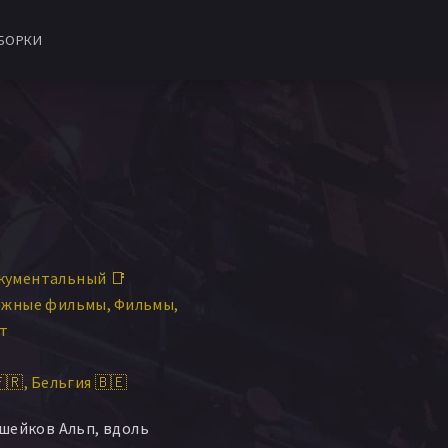
БОРКИ
кументальный 📑
ежные фильмы
Фильмы
т
🇷
Бельгия 🇧🇪
шейков Альп, вдоль