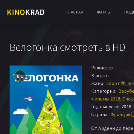
KINO
KRAD
ГЛАВНАЯ
ЖАНРЫ
ПОД
Велогонка смотреть в HD
Режиссер:
В ролях:
6.1
Жанр:
спорт ⚽
до
Категории:
Заруб
Фильмы 2018
Спор
Год выпуска:
2018
Страна:
Франция 
От Арденн до пере