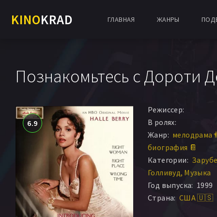
KINO
KRAD
ГЛАВНАЯ
ЖАНРЫ
ПОД
Познакомьтесь с Дороти Д
Режиссер:
В ролях:
6.9
Жанр:
мелодрама 
биография 📔
Категории:
Заруб
Голливуд
Музыка
Год выпуска:
1999
Страна:
США 🇺🇸