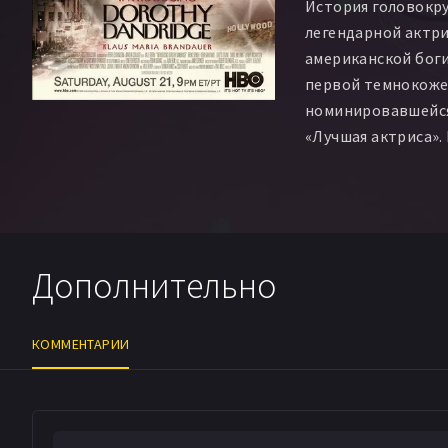
История головокр
легендарной актри
американской боги
первой темнокоже
номинировавшейся 
«Лучшая актриса».
Мэрилин Монро»: о
неудачи в семейно
и загадочная смерт
Дополнительно
КОММЕНТАРИИ