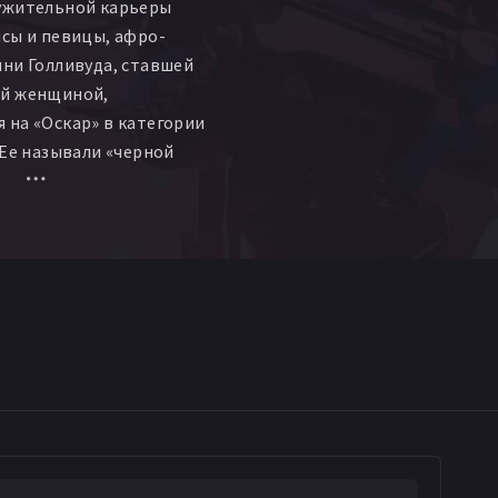
ужительной карьеры
сы и певицы, афро-
ни Голливуда, ставшей
й женщиной,
на «Оскар» в категории
 Ее называли «черной
глушительный успех и
й жизни, страстная любовь
ь в расцвете сил...