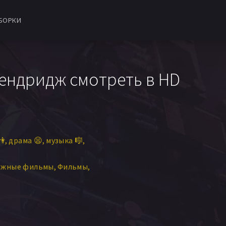
БОРКИ
ендридж смотреть в HD
👫
драма 😫
музыка 🎼
ежные фильмы
Фильмы