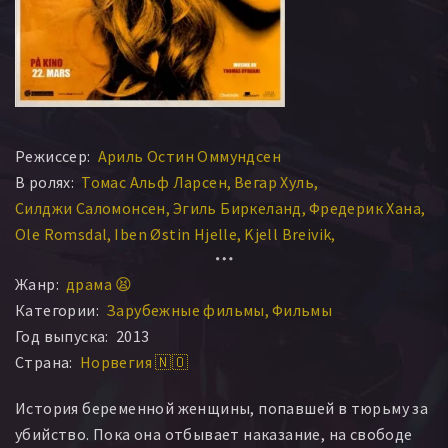
Режиссер:
Ариль Остин Оммундсен
В ролях:
Томас Альф Ларсен
Вегар Хуль
Силджи Саломонсен
Эгиль Биркеланд
Фредерик Хана
Ole Romsdal
Iben Østin Hjelle
Kjell Breivik
Tore Reidarsønn Kvam
Lene Heimlund Larsen
Жанр:
драма 😫
Kjersti Østin Ommundsen
Thomas Skjørestad
Категории:
Зарубежные фильмы
Фильмы
Terje Torkildsen
Год выпуска:
2013
Страна:
Норвегия 🇳🇴
История беременной женщины, попавшей в тюрьму за
убийство. Пока она отбывает наказание, на свободе