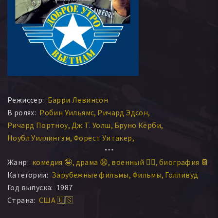
Режиссер:
Барри Левинсон
В ролях:
Робин Уильямс
Ричард Эдсон
Ричард Портноу
Дж.Т. Уолш
Бруно Кёрби
Ноубл Уиллингэм
Форест Уитакер
Джон Маршалл Джонс
Ричард Никсон
Жанр:
комедия 🤪
драма 😫
военный 👨‍✈️
биография 📔
Питер Маккензи
Дон Стэнтон
Дэн Стэнтон
Категории:
Зарубежные фильмы
Фильмы
Голливуд
Роберт Вул
Тунг Тхань Чан
Чинтара Сукапатана
Год выпуска:
1987
Джеймс Макинтайр
Ральф Табакин
Джуни Смит
Страна:
США 🇺🇸
Ку Ба Нгуйен
Марк Джонсон
Флойд Вивино
Дэнни Айелло III
Тим О’Харе
Джонатан Маклеод