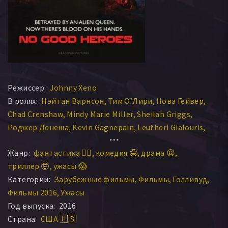
Режиссер:
Johnny Xeno
В ролях:
Нэйтан Варнсон
Тим О’Лири
Нова Гейвер
Chad Crenshaw
Mindy Marie Miller
Sheilah Griggs
Роджер Денеша
Kevin Gagnepain
Leutheri Gialouris
Charley Schwinger
Ford Fanter
Frederick Ford Beckley
Жанр:
фантастика 🧙‍♀️
комедия 🤪
драма 😫
Бишоп Стивенс
Эмма Ве
Том Бивер
триллер 🤯
ужасы 😱
Джо Хаммерстоун
Megan Newsham
Ризван Али
Категории:
Зарубежные фильмы
Фильмы
Голливуд
Josh Castleberry
Davis Lee DeRock Jr.
David Katich
Фильмы 2016
Ужасы
Джеки Манкер
Год выпуска:
2016
Страна:
США 🇺🇸