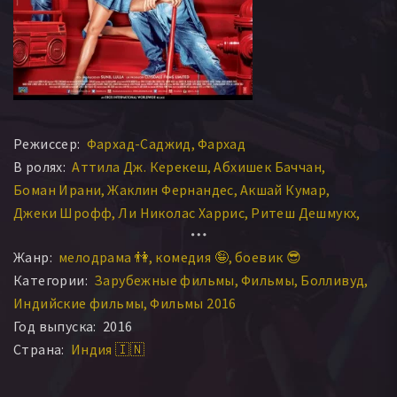
Режиссер:
Фархад-Саджид
Фархад
В ролях:
Аттила Дж. Керекеш
Абхишек Баччан
Боман Ирани
Жаклин Фернандес
Акшай Кумар
Джеки Шрофф
Ли Николас Харрис
Ритеш Дешмукх
Чанки Пандей
Лиза Хейдон
Атул Шарма
Жанр:
мелодрама 👫
комедия 🤪
боевик 😎
Наргис Факхри
Захари Соффин
Хитаншу Арора
Категории:
Зарубежные фильмы
Фильмы
Болливуд
Самир Кочар
Никитин Дхир
Радж Авасти
Индийские фильмы
Фильмы 2016
Пол Блэкуэлл
Ciara A. Lyons
Дэвид Бротон
Год выпуска:
2016
Арав Чоудхарри
Фара Ахмед
Маной Ананд
Страна:
Индия 🇮🇳
Линди Пьери
Стивен МакДэйд
Корнелия Хорват
Клер Эштон
Дэниэл Иган
Элли Аврам
Рой Торн