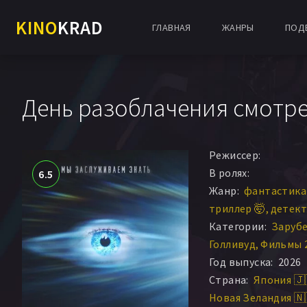
KINO
KRAD
ГЛАВНАЯ
ЖАНРЫ
ПОД
День разоблачения смотре
Режиссер:
В ролях:
6.5
Жанр:
фантастика 
триллер 🤯
детектив
Категории:
Заруб
Голливуд
Фильмы 
Год выпуска:
2026
Страна:
Япония 🇯
Новая Зеландия 🇳