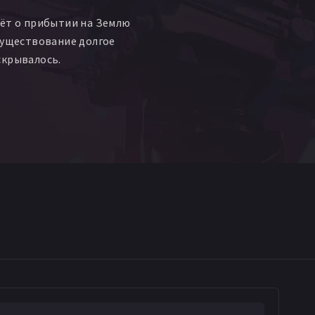
аёт о прибытии на Землю
существование долгое
скрывалось.