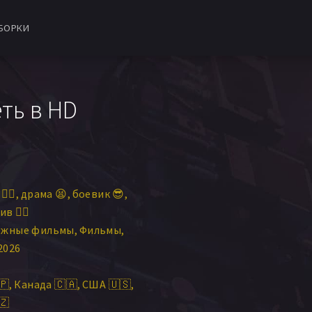
БОРКИ
ть в HD
‍♀️
драма 😫
боевик 😎
 🕵️‍♂️
ежные фильмы
Фильмы
2026
🇵
Канада 🇨🇦
США 🇺🇸
🇿